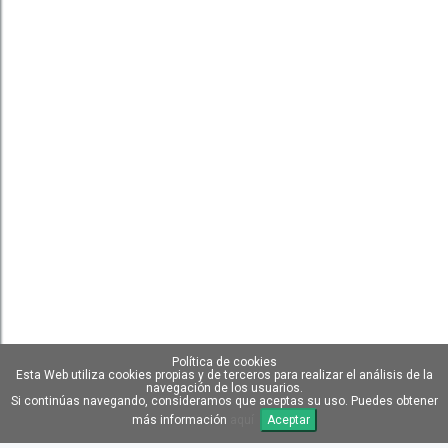
Política de cookies
Esta Web utiliza cookies propias y de terceros para realizar el análisis de la
navegación de los usuarios.
Si continúas navegando, consideramos que aceptas su uso. Puedes obtener
más información
aquí
Aceptar