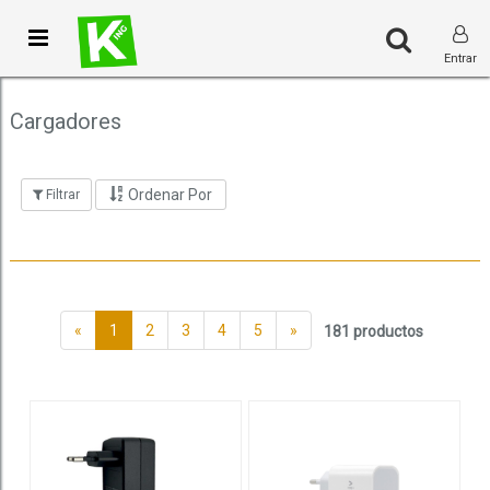
Toggle
Entrar
navigation
Cargadores
Ordenar Por
Filtrar
«
1
2
3
4
5
»
181 productos