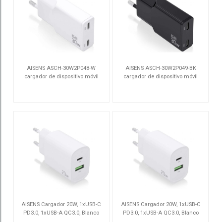
AISENS ASCH-30W2P048-W
AISENS ASCH-30W2P049-BK
cargador de dispositivo móvil
cargador de dispositivo móvil
Cámara digital, MP3, MP4, Teléfono
Cámara digital, MP3, MP4, Teléfono
ASCH-30W2P048-W
ASCH-30W2P049-BK
móvil, Navegante, Portátil, Consola
móvil, Navegante, Portátil, Consola
de juegos portátil,
de juegos portátil,
AISENS Cargador 20W, 1xUSB-C
AISENS Cargador 20W, 1xUSB-C
PD3.0, 1xUSB-A QC3.0, Blanco
PD3.0, 1xUSB-A QC3.0, Blanco