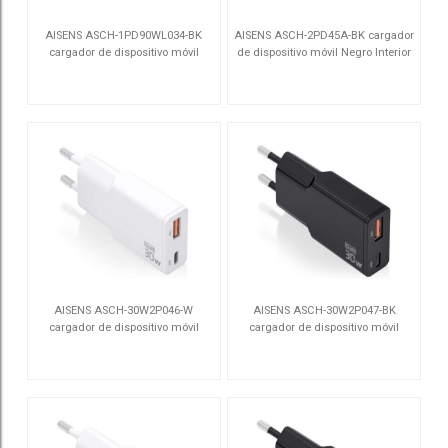
AISENS ASCH-1PD90WL034-BK
AISENS ASCH-2PD45A-BK cargador
cargador de dispositivo móvil
de dispositivo móvil Negro Interior
Universal Negro Corriente alterna
ASCH-1PD90WL034-BK
ASCH-2PD45A-BK
Interior
AISENS ASCH-30W2P046-W
AISENS ASCH-30W2P047-BK
cargador de dispositivo móvil
cargador de dispositivo móvil
Cámara digital, MP3, MP4, Teléfono
Cámara digital, MP3, MP4, Teléfono
ASCH-30W2P046-W
ASCH-30W2P047-BK
móvil, Navegante, Portátil, Consola
móvil, Navegante, Portátil, Consola
de juegos portátil,
de juegos portátil,