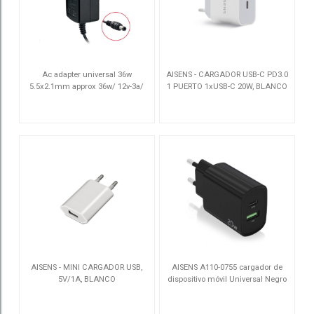
Ac adapter universal 36w
AISENS - CARGADOR USB-C PD3.0
5.5x2.1mm approx 36w/ 12v-3a/
1 PUERTO 1xUSB-C 20W, BLANCO
5.5x2.1mm
APPA15
A110-0537
AISENS - MINI CARGADOR USB,
AISENS A110-0755 cargador de
5V/1A, BLANCO
dispositivo móvil Universal Negro
Corriente alterna Carga rápida
A110-0063
A110-0755
Interior