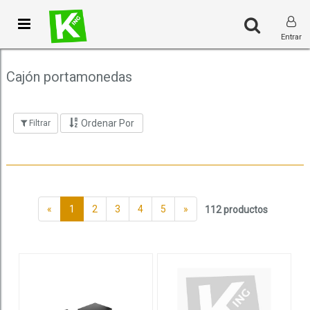
Toggle
Entrar
navigation
Cajón portamonedas
Ordenar Por
Filtrar
«
1
2
3
4
5
»
112 productos