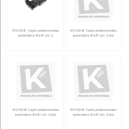
410 HQ-B - Cajón portamonedas
410 HQ-W. Cajón portamonedas
automático 41x41 cm, 5
automático 41x41 cm. Color
compartimentos para billetes
blanco.
HQ41415B8C24VN
41HQAW
ajustables, 8 gavetas para monedas
ajustables y removibles, 2 ranu
410 HQ-W. Cajón portamonedas
410 HQ-W. Cajón portamonedas
automático 41x41 cm. Color
automático 41x41 cm. Color
blanco.
blanco.
41HQAW
41HQAW