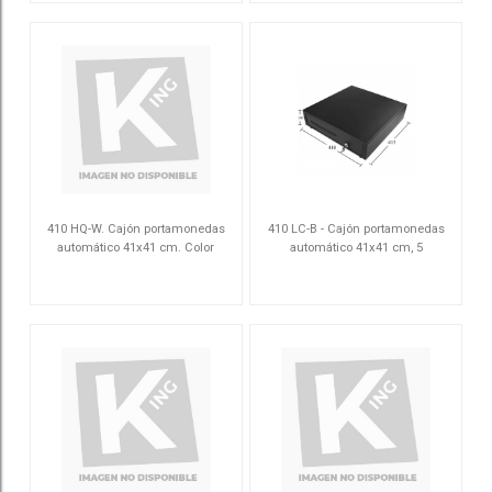
410 HQ-W. Cajón portamonedas
410 LC-B - Cajón portamonedas
automático 41x41 cm. Color
automático 41x41 cm, 5
blanco.
compartimentos para billetes, 8
41HQAW
LC41415B8C12VN
gavetas para monedas, RJ12, 12V,
negro