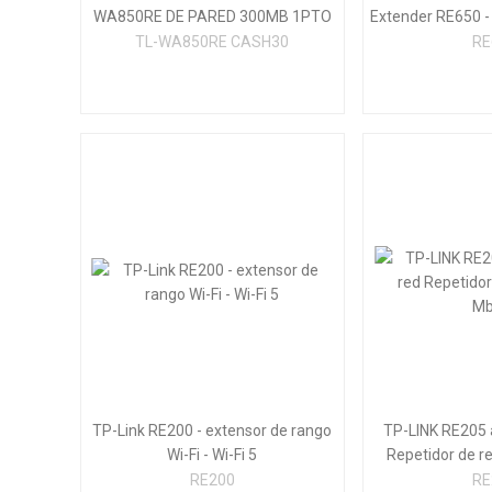
WA850RE DE PARED 300MB 1PTO
Extender RE650 -
LAN WPS CASH30 ; CAJA
Wi-Fi -
TL-WA850RE CASH30
RE
LIGERAMENTE DETERIORADA
TP-Link RE200 - extensor de rango
TP-LINK RE205 
Wi-Fi - Wi-Fi 5
Repetidor de re
RE200
RE