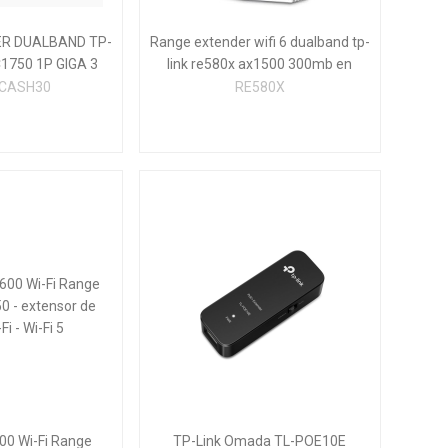
R DUALBAND TP-
Range extender wifi 6 dualband tp-
1750 1P GIGA 3
link re580x ax1500 300mb en
S CASH30; CAJA
2,4ghz y 1200b en 5ghz 1xrj45 gb
 CASH30
RE580X
 DETERIORADA
00 Wi-Fi Range
TP-Link Omada TL-POE10E