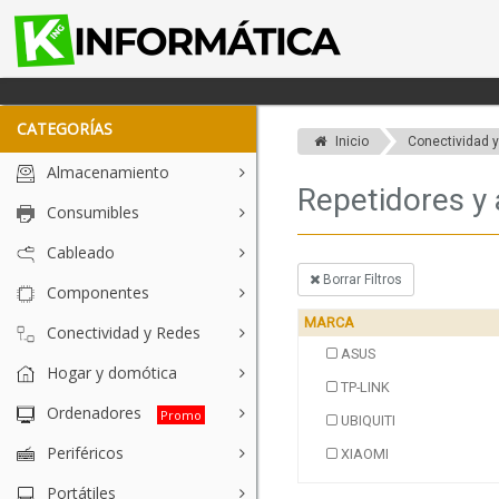
CATEGORÍAS
Inicio
Conectividad 
Almacenamiento
Repetidores y 
Consumibles
Cableado
Borrar Filtros
Componentes
MARCA
Conectividad y Redes
ASUS
Hogar y domótica
TP-LINK
Ordenadores
Promo
UBIQUITI
Periféricos
XIAOMI
Portátiles