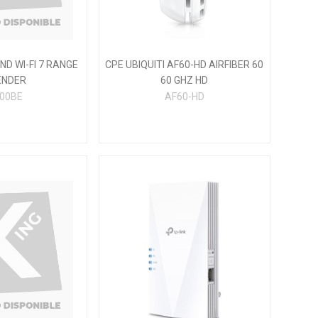
ND WI-FI 7 RANGE
CPE UBIQUITI AF60-HD AIRFIBER 60
ENDER
60 GHZ HD
00BE
AF60-HD