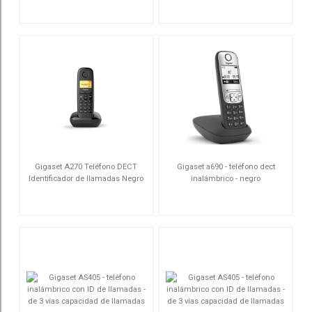
S30852-H2802-D204
S30852-H2812-D206
Gigaset A270 Teléfono DECT
Gigaset a690 - teléfono dect
Identificador de llamadas Negro
inalámbrico - negro
S30852-H2812-D201
S30852-H2810-D201