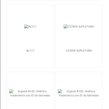
AL117
C570HX SUPLETORIO
S30852-H2826-D201
S30852-H2861-R101