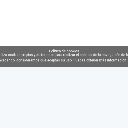
Política de cookies
iliza cookies propias y de terceros para realizar el análisis de la navegación de l
navegando, consideramos que aceptas su uso. Puedes obtener más información
RMA GRATIS
DROP
GRAT
ZONA
ZON
CLIENTES
DES