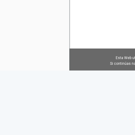
Esta Web ut
Si continúas 
TRANSPORTE
GRATIS
INFORMACIÓN
LEGAL