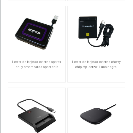
Lector de tarjetas externo approx
Lector de tarjetas externo cherry
dni y smart cards appcrdnib
chip stp_scrzw-1 usb negro.
compatible con tarjetas sim 7
APPCRDNIB
STP_SCRZW-1
ranuras para s.o. windows usb 2.0
co