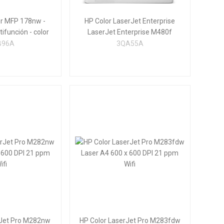
er MFP 178nw -
HP Color LaserJet Enterprise
ifunción - color
LaserJet Enterprise M480f
Multifunction Color Impresora, Solo
B96A
3QA55A
Ethernet; Fotocopiadora, escáner
rJet Pro M282nw
HP Color LaserJet Pro M283fdw