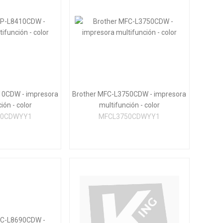
10CDW - impresora
Brother MFC-L3750CDW - impresora
ión - color
multifunción - color
10CDWYY1
MFCL3750CDWYY1