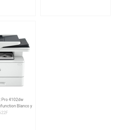
t Pro 4102dw
ifunction Blanco y
, Fotocopiadora,
622F
; Dúplex