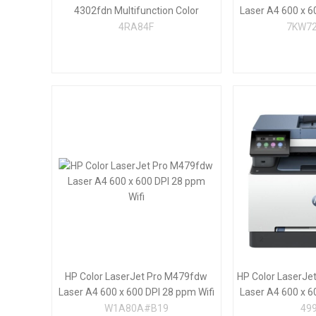
4302fdn Multifunction Color
Laser A4 600 x 6
Impresora, Solo Ethernet;
4RA84F
7KW7
Fotocopiadora, escáner
HP Color LaserJet Pro M479fdw
HP Color LaserJe
Laser A4 600 x 600 DPI 28 ppm Wifi
Laser A4 600 x 6
W1A80A#B19
49