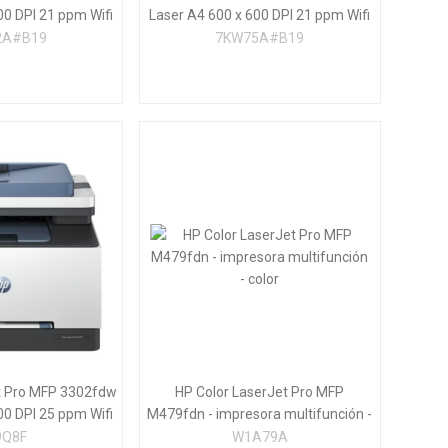
00 DPI 21 ppm Wifi
Laser A4 600 x 600 DPI 21 ppm Wifi
2A#B19
7KW75A#B19
t Pro MFP 3302fdw
HP Color LaserJet Pro MFP
00 DPI 25 ppm Wifi
M479fdn - impresora multifunción -
color
9Q8F
W1A79A