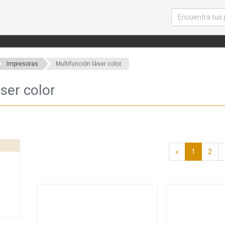
Impresoras
Multifunción láser color
áser color
«
1
2