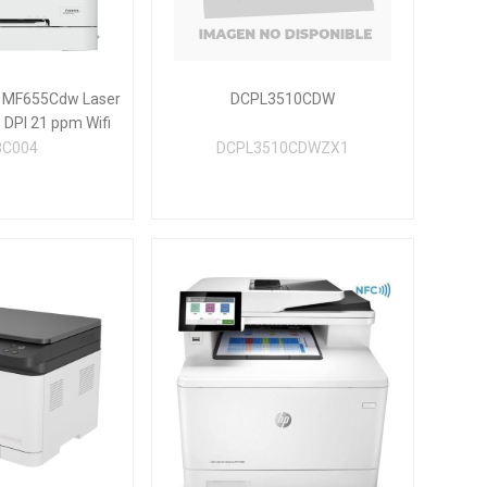
 MF655Cdw Laser
DCPL3510CDW
 DPI 21 ppm Wifi
8C004
DCPL3510CDWZX1