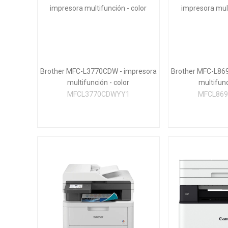
Brother MFC-L3770CDW - impresora
Brother MFC-L86
multifunción - color
multifunc
MFCL3770CDWYY1
MFCL86