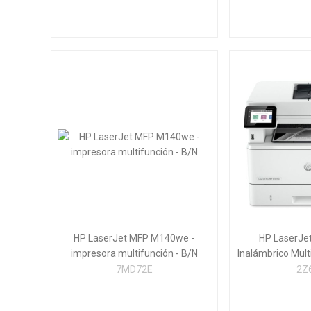
HP LaserJet MFP M140we -
HP LaserJe
impresora multifunción - B/N
Inalámbrico Mult
negro Impresora
7MD72E
2Z
escáner