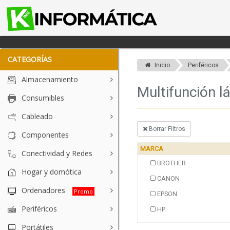
CATEGORÍAS
Inicio
Periféricos
Almacenamiento
Multifunción l
Consumibles
Cableado
Borrar Filtros
Componentes
MARCA
Conectividad y Redes
BROTHER
Hogar y domótica
CANON
Ordenadores
Promo
EPSON
Periféricos
HP
Portátiles