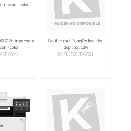
90CDW - impresora
Brother multifunciÓn laser led
ión - color
dcpl3520cdw
90CDWYY1
DCPL3520CDWRE1